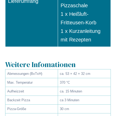
Lieferumfang
Pizzaschale
1 x Heißluft-
Fritteusen-Korb
1 x Kurzanleitung
mit Rezepten
Weitere Infomationen
Abmessungen (BxTxH)
ca. 53 × 42 × 32 cm
Max. Temperatur
370 °C
Aufheizzeit
ca. 15 Minuten
Backzeit Pizza
ca 3 Minuten
Pizza-Größe
30 cm