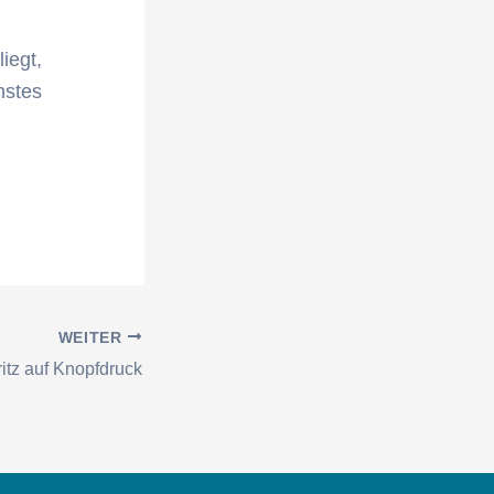
iegt,
hstes
WEITER
ritz auf Knopfdruck